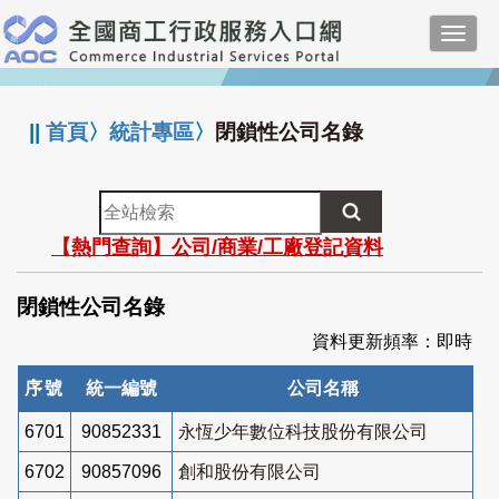
跳
Toggl
到
navig
主
:::
要
內
||
首頁
〉
統計專區
〉
閉鎖性公司名錄
容
全
站
【熱門查詢】公司/商業/工廠登記資料
檢
索
閉鎖性公司名錄
資料更新頻率：即時
序號
統一編號
公司名稱
6701
90852331
永恆少年數位科技股份有限公司
6702
90857096
創和股份有限公司