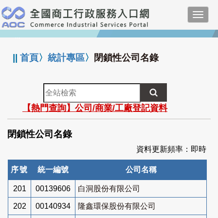
跳
Toggl
到
navig
主
:::
要
內
||
首頁
〉
統計專區
〉
閉鎖性公司名錄
容
全
站
【熱門查詢】公司/商業/工廠登記資料
檢
索
閉鎖性公司名錄
資料更新頻率：即時
序號
統一編號
公司名稱
201
00139606
白洞股份有限公司
202
00140934
隆鑫環保股份有限公司