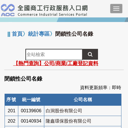
跳
Toggl
到
navig
主
:::
要
內
||
首頁
〉
統計專區
〉
閉鎖性公司名錄
容
全
站
【熱門查詢】公司/商業/工廠登記資料
檢
索
閉鎖性公司名錄
資料更新頻率：即時
序號
統一編號
公司名稱
201
00139606
白洞股份有限公司
202
00140934
隆鑫環保股份有限公司