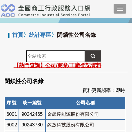
跳
Toggl
到
navig
主
:::
要
內
||
首頁
〉
統計專區
〉
閉鎖性公司名錄
容
全
站
【熱門查詢】公司/商業/工廠登記資料
檢
索
閉鎖性公司名錄
資料更新頻率：即時
序號
統一編號
公司名稱
6001
90242465
金輝達能源股份有限公司
6002
90243730
錸放科技股份有限公司