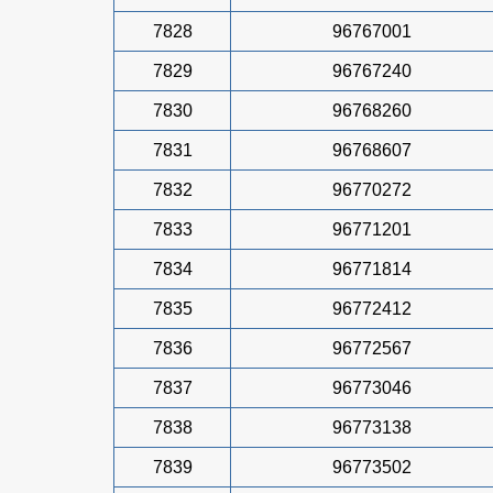
7828
96767001
7829
96767240
7830
96768260
7831
96768607
7832
96770272
7833
96771201
7834
96771814
7835
96772412
7836
96772567
7837
96773046
7838
96773138
7839
96773502