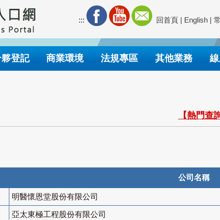
:::
回首頁
|
English
|
合夥登記
商業環境
法規專區
其他業務
線
【熱門查詢
公司名稱
明醫懷恩堂股份有限公司
亞太東極工程股份有限公司