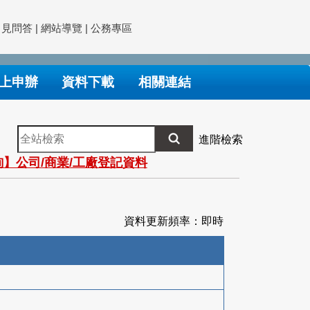
常見問答
|
網站導覽
|
公務專區
上申辦
資料下載
相關連結
全
進階檢索
站
】公司/商業/工廠登記資料
檢
索
資料更新頻率：即時