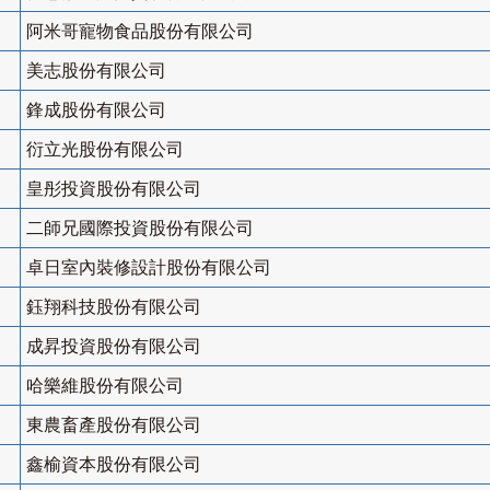
阿米哥寵物食品股份有限公司
美志股份有限公司
鋒成股份有限公司
衍立光股份有限公司
皇彤投資股份有限公司
二師兄國際投資股份有限公司
卓日室內裝修設計股份有限公司
鈺翔科技股份有限公司
成昇投資股份有限公司
哈樂維股份有限公司
東農畜產股份有限公司
鑫榆資本股份有限公司