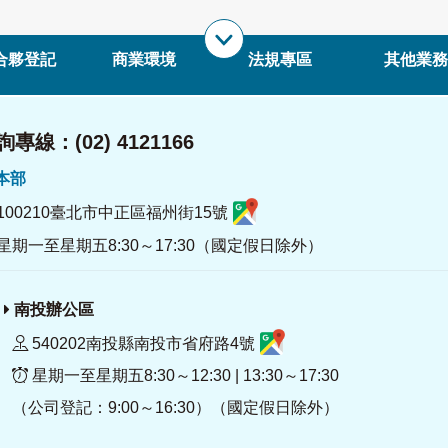
合夥登記
商業環境
法規專區
其他業務
專線：(02) 4121166
署本部
100210臺北市中正區福州街15號
星期一至星期五8:30～17:30（國定假日除外）
南投辦公區
540202南投縣南投市省府路4號
星期一至星期五8:30～12:30 | 13:30～17:30
（公司登記：9:00～16:30）（國定假日除外）