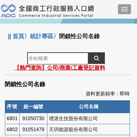
跳
Toggl
到
navig
主
:::
要
內
||
首頁
〉
統計專區
〉
閉鎖性公司名錄
容
全
站
【熱門查詢】公司/商業/工廠登記資料
檢
索
閉鎖性公司名錄
資料更新頻率：即時
序號
統一編號
公司名稱
6801
91050730
禮湛生技股份有限公司
6802
91051479
天玥能源股份有限公司