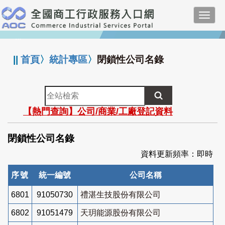
跳
Toggl
到
navig
主
:::
要
內
||
首頁
〉
統計專區
〉
閉鎖性公司名錄
容
全
站
【熱門查詢】公司/商業/工廠登記資料
檢
索
閉鎖性公司名錄
資料更新頻率：即時
序號
統一編號
公司名稱
6801
91050730
禮湛生技股份有限公司
6802
91051479
天玥能源股份有限公司