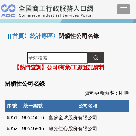
跳
Toggl
到
navig
主
:::
要
內
||
首頁
〉
統計專區
〉
閉鎖性公司名錄
容
全
站
【熱門查詢】公司/商業/工廠登記資料
檢
索
閉鎖性公司名錄
資料更新頻率：即時
序號
統一編號
公司名稱
6351
90545616
富盛全球股份有限公司
6352
90546946
康允仁心股份有限公司