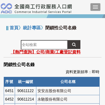
跳
Toggl
到
navig
主
:::
要
內
||
首頁
〉
統計專區
〉
閉鎖性公司名錄
容
全
站
【熱門查詢】公司/商業/工廠登記資料
檢
索
閉鎖性公司名錄
資料更新頻率：即時
序號
統一編號
公司名稱
6451
90611122
安安吉股份有限公司
6452
90611214
永馳股份有限公司