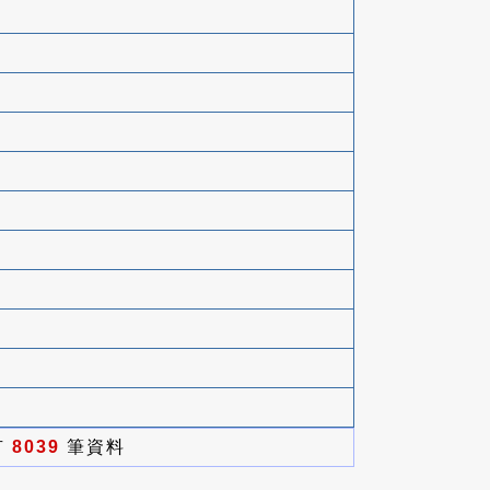
有
8039
筆資料