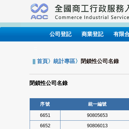
跳
到
主
要
內
公司登記
商業登記
有限
容
:::
||
首頁
〉
統計專區
〉
閉鎖性公司名錄
閉鎖性公司名錄
序號
統一編號
6651
90805653
6652
90806013