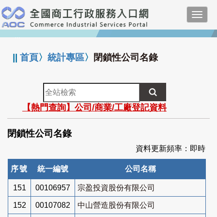
跳
Toggl
到
navig
主
:::
要
內
||
首頁
〉
統計專區
〉
閉鎖性公司名錄
容
全
站
【熱門查詢】公司/商業/工廠登記資料
檢
索
閉鎖性公司名錄
資料更新頻率：即時
序號
統一編號
公司名稱
151
00106957
宗盈投資股份有限公司
152
00107082
中山營造股份有限公司