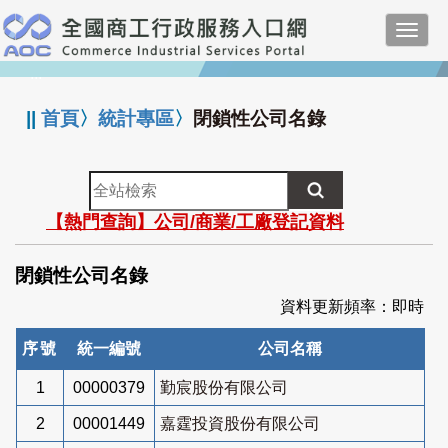
跳
Toggl
到
navig
主
:::
要
內
||
首頁
〉
統計專區
〉
閉鎖性公司名錄
容
全
站
【熱門查詢】公司/商業/工廠登記資料
檢
索
閉鎖性公司名錄
資料更新頻率：即時
序號
統一編號
公司名稱
1
00000379
勤宸股份有限公司
2
00001449
嘉霆投資股份有限公司