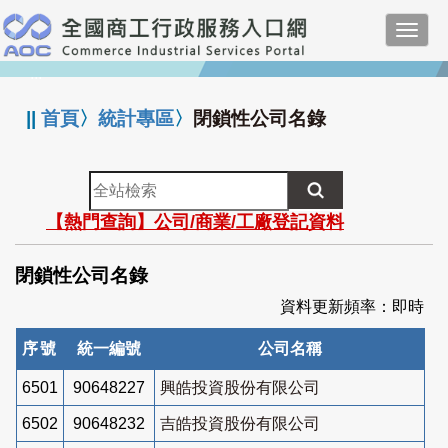
跳
Toggl
到
navig
主
:::
要
內
||
首頁
〉
統計專區
〉
閉鎖性公司名錄
容
全
站
【熱門查詢】公司/商業/工廠登記資料
檢
索
閉鎖性公司名錄
資料更新頻率：即時
序號
統一編號
公司名稱
6501
90648227
興皓投資股份有限公司
6502
90648232
吉皓投資股份有限公司