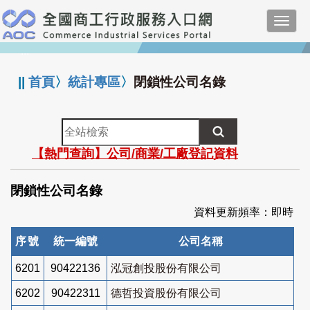
跳
Toggl
到
navig
主
:::
要
內
||
首頁
〉
統計專區
〉
閉鎖性公司名錄
容
全
站
【熱門查詢】公司/商業/工廠登記資料
檢
索
閉鎖性公司名錄
資料更新頻率：即時
序號
統一編號
公司名稱
6201
90422136
泓冠創投股份有限公司
6202
90422311
德哲投資股份有限公司