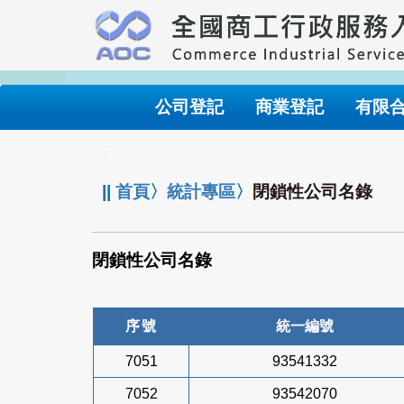
跳
到
主
要
內
公司登記
商業登記
有限
容
:::
||
首頁
〉
統計專區
〉
閉鎖性公司名錄
閉鎖性公司名錄
序號
統一編號
7051
93541332
7052
93542070