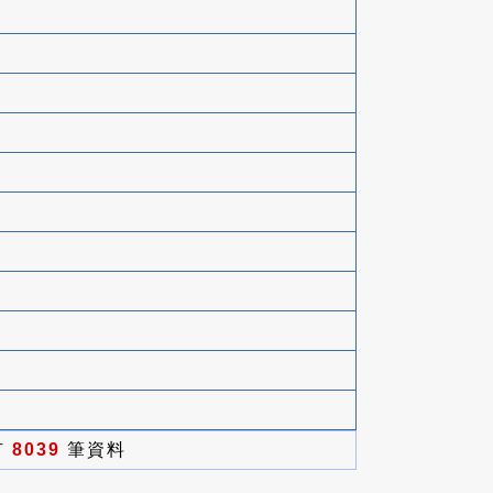
有
8039
筆資料