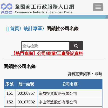
跳
Toggl
到
navig
主
:::
要
內
||
首頁
〉
統計專區
〉
閉鎖性公司名錄
容
全
站
【熱門查詢】公司/商業/工廠登記資料
檢
索
閉鎖性公司名錄
資料更新頻率：即時
序號
統一編號
公司名稱
151
00106957
宗盈投資股份有限公司
152
00107082
中山營造股份有限公司