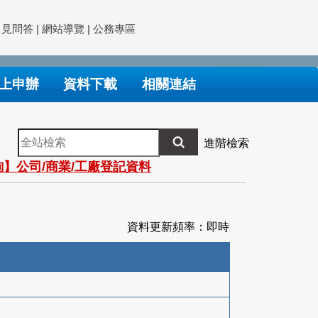
常見問答
|
網站導覽
|
公務專區
上申辦
資料下載
相關連結
全
進階檢索
站
】公司/商業/工廠登記資料
檢
索
資料更新頻率：即時