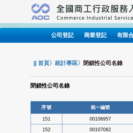
跳
到
主
要
內
公司登記
商業登記
有限
容
:::
||
首頁
〉
統計專區
〉
閉鎖性公司名錄
閉鎖性公司名錄
序號
統一編號
151
00106957
152
00107082