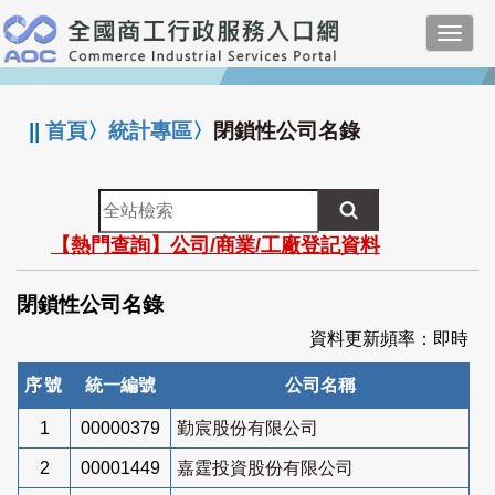
跳
Toggl
到
navig
主
:::
要
內
||
首頁
〉
統計專區
〉
閉鎖性公司名錄
容
全
站
【熱門查詢】公司/商業/工廠登記資料
檢
索
閉鎖性公司名錄
資料更新頻率：即時
序號
統一編號
公司名稱
1
00000379
勤宸股份有限公司
2
00001449
嘉霆投資股份有限公司