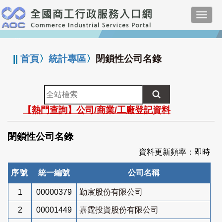
跳
Toggl
到
navig
主
:::
要
內
||
首頁
〉
統計專區
〉
閉鎖性公司名錄
容
全
站
【熱門查詢】公司/商業/工廠登記資料
檢
索
閉鎖性公司名錄
資料更新頻率：即時
序號
統一編號
公司名稱
1
00000379
勤宸股份有限公司
2
00001449
嘉霆投資股份有限公司