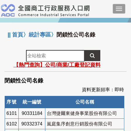
跳
Toggl
到
navig
主
:::
要
內
||
首頁
〉
統計專區
〉
閉鎖性公司名錄
容
全
站
【熱門查詢】公司/商業/工廠登記資料
檢
索
閉鎖性公司名錄
資料更新頻率：即時
序號
統一編號
公司名稱
6101
90331184
台灣捷爾東健身事業股份有限公司
6102
90332374
嵐庭集序創意行銷股份有限公司