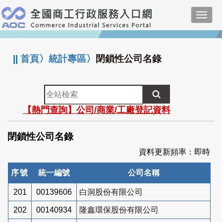
跳
Toggl
到
navig
主
:::
要
內
||
首頁
〉
統計專區
〉
閉鎖性公司名錄
容
全
站
【熱門查詢】公司/商業/工廠登記資料
檢
索
閉鎖性公司名錄
資料更新頻率：即時
序號
統一編號
公司名稱
201
00139606
白洞股份有限公司
202
00140934
隆鑫環保股份有限公司