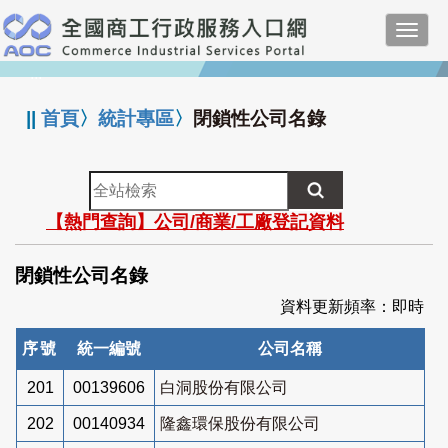
跳
Toggl
到
navig
主
:::
要
內
||
首頁
〉
統計專區
〉
閉鎖性公司名錄
容
全
站
【熱門查詢】公司/商業/工廠登記資料
檢
索
閉鎖性公司名錄
資料更新頻率：即時
序號
統一編號
公司名稱
201
00139606
白洞股份有限公司
202
00140934
隆鑫環保股份有限公司