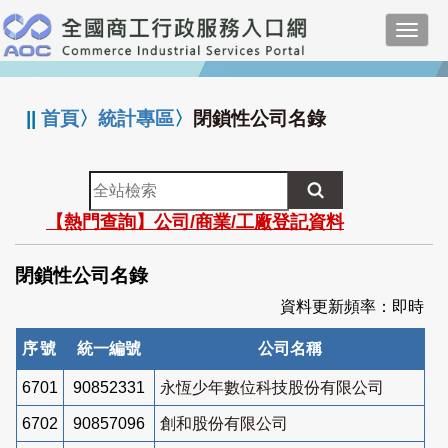
跳
Toggl
到
navig
主
:::
要
內
||
首頁
〉
統計專區
〉
閉鎖性公司名錄
容
全
站
【熱門查詢】公司/商業/工廠登記資料
檢
索
閉鎖性公司名錄
資料更新頻率：即時
序號
統一編號
公司名稱
6701
90852331
永恆少年數位科技股份有限公司
6702
90857096
創和股份有限公司