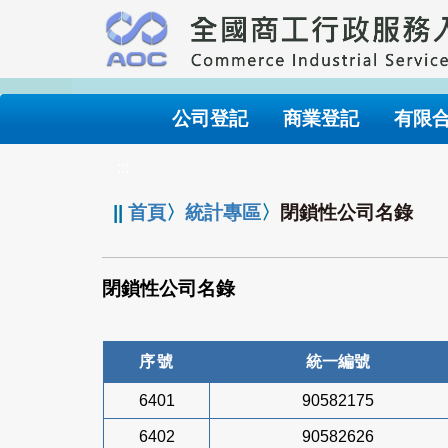
跳
到
主
要
內
公司登記
商業登記
有限
容
:::
||
首頁
〉
統計專區
〉
閉鎖性公司名錄
閉鎖性公司名錄
序號
統一編號
6401
90582175
6402
90582626