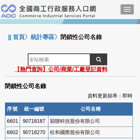
跳
Toggl
到
navig
主
:::
要
內
||
首頁
〉
統計專區
〉
閉鎖性公司名錄
容
全
站
【熱門查詢】公司/商業/工廠登記資料
檢
索
閉鎖性公司名錄
資料更新頻率：即時
序號
統一編號
公司名稱
6601
90718187
穎聯科技股份有限公司
6602
90718270
松和國際股份有限公司