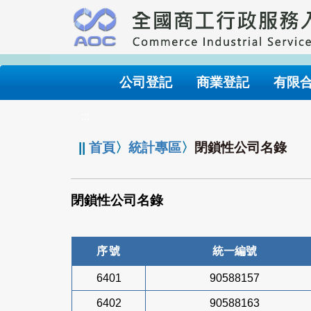
跳
到
主
要
內
公司登記
商業登記
有限
容
:::
||
首頁
〉
統計專區
〉
閉鎖性公司名錄
閉鎖性公司名錄
序號
統一編號
6401
90588157
6402
90588163