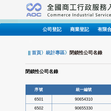
跳
到
主
要
內
公司登記
商業登記
有限
容
:::
||
首頁
〉
統計專區
〉
閉鎖性公司名錄
閉鎖性公司名錄
序號
統一編號
6501
90654310
6502
90655330