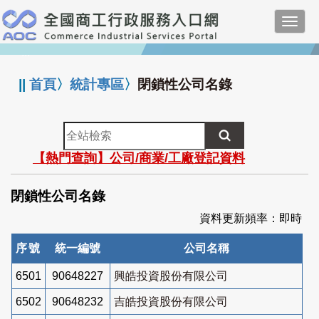
跳
Toggl
到
navig
主
:::
要
內
||
首頁
〉
統計專區
〉
閉鎖性公司名錄
容
全
站
【熱門查詢】公司/商業/工廠登記資料
檢
索
閉鎖性公司名錄
資料更新頻率：即時
序號
統一編號
公司名稱
6501
90648227
興皓投資股份有限公司
6502
90648232
吉皓投資股份有限公司