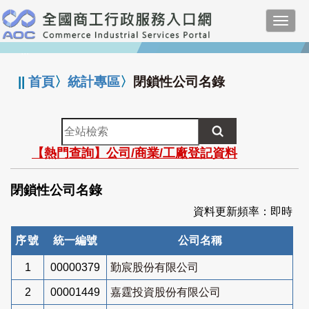
跳
Toggl
到
navig
主
:::
要
內
||
首頁
〉
統計專區
〉
閉鎖性公司名錄
容
全
站
【熱門查詢】公司/商業/工廠登記資料
檢
索
閉鎖性公司名錄
資料更新頻率：即時
序號
統一編號
公司名稱
1
00000379
勤宸股份有限公司
2
00001449
嘉霆投資股份有限公司