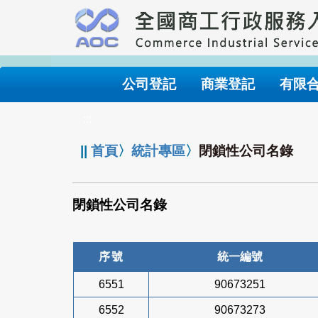
跳
到
主
要
內
公司登記
商業登記
有限
容
:::
||
首頁
〉
統計專區
〉
閉鎖性公司名錄
閉鎖性公司名錄
序號
統一編號
6551
90673251
6552
90673273