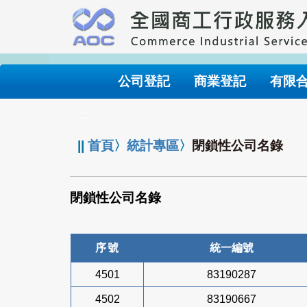
跳
到
主
要
內
公司登記
商業登記
有限
容
:::
||
首頁
〉
統計專區
〉
閉鎖性公司名錄
閉鎖性公司名錄
序號
統一編號
4501
83190287
4502
83190667