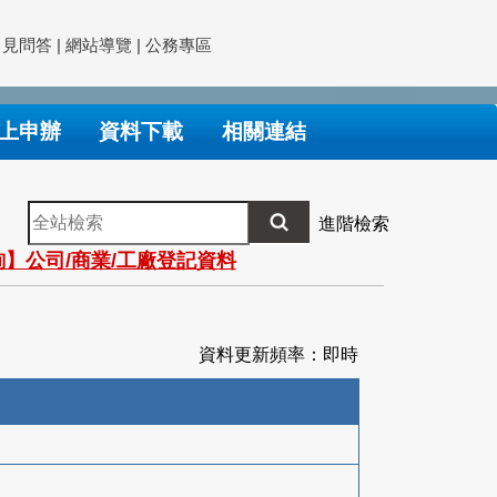
常見問答
|
網站導覽
|
公務專區
上申辦
資料下載
相關連結
全
進階檢索
站
】公司/商業/工廠登記資料
檢
索
資料更新頻率：即時