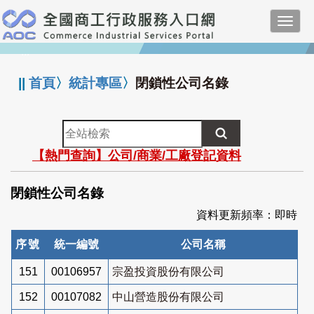
跳
Toggl
到
navig
主
:::
要
內
||
首頁
〉
統計專區
〉
閉鎖性公司名錄
容
全
站
【熱門查詢】公司/商業/工廠登記資料
檢
索
閉鎖性公司名錄
資料更新頻率：即時
序號
統一編號
公司名稱
151
00106957
宗盈投資股份有限公司
152
00107082
中山營造股份有限公司