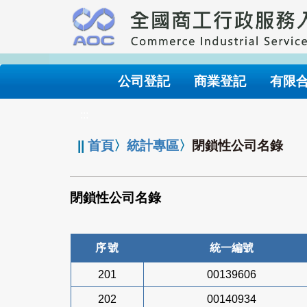
跳
到
主
要
內
公司登記
商業登記
有限
容
:::
||
首頁
〉
統計專區
〉
閉鎖性公司名錄
閉鎖性公司名錄
序號
統一編號
201
00139606
202
00140934