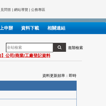
常見問答
|
網站導覽
|
公務專區
上申辦
資料下載
相關連結
全
進階檢索
站
】公司/商業/工廠登記資料
檢
索
資料更新頻率：即時