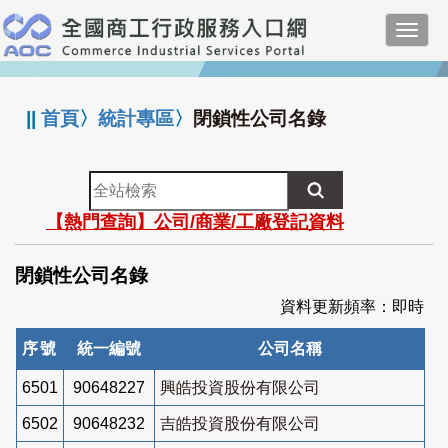
跳
Toggl
到
navig
主
:::
要
內
||
首頁
〉
統計專區
〉
閉鎖性公司名錄
容
全
站
【熱門查詢】公司/商業/工廠登記資料
檢
索
閉鎖性公司名錄
資料更新頻率：即時
序號
統一編號
公司名稱
6501
90648227
興皓投資股份有限公司
6502
90648232
吉皓投資股份有限公司