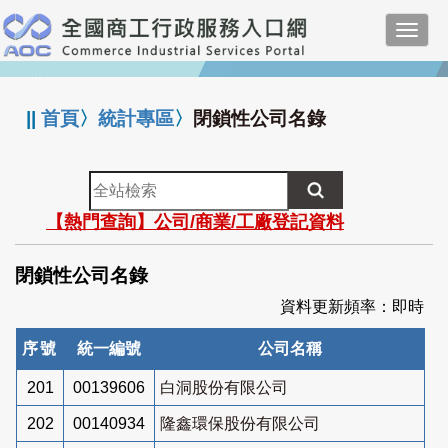
跳
Toggl
到
navig
主
:::
要
內
||
首頁
〉
統計專區
〉
閉鎖性公司名錄
容
全
站
【熱門查詢】公司/商業/工廠登記資料
檢
索
閉鎖性公司名錄
資料更新頻率：即時
序號
統一編號
公司名稱
201
00139606
白洞股份有限公司
202
00140934
隆鑫環保股份有限公司