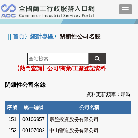
跳
Toggl
到
navig
主
:::
要
內
||
首頁
〉
統計專區
〉
閉鎖性公司名錄
容
全
站
【熱門查詢】公司/商業/工廠登記資料
檢
索
閉鎖性公司名錄
資料更新頻率：即時
序號
統一編號
公司名稱
151
00106957
宗盈投資股份有限公司
152
00107082
中山營造股份有限公司