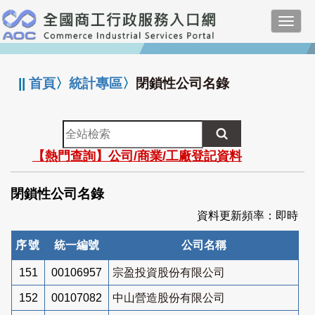
跳
Toggl
到
navig
主
:::
要
內
||
首頁
〉
統計專區
〉
閉鎖性公司名錄
容
全
站
【熱門查詢】公司/商業/工廠登記資料
檢
索
閉鎖性公司名錄
資料更新頻率：即時
序號
統一編號
公司名稱
151
00106957
宗盈投資股份有限公司
152
00107082
中山營造股份有限公司