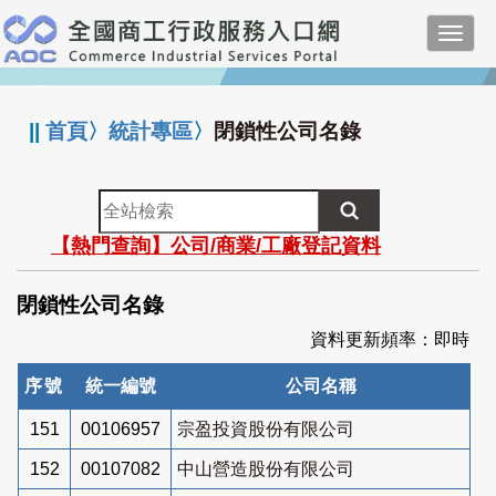
跳
Toggl
到
navig
主
:::
要
內
||
首頁
〉
統計專區
〉
閉鎖性公司名錄
容
全
站
【熱門查詢】公司/商業/工廠登記資料
檢
索
閉鎖性公司名錄
資料更新頻率：即時
序號
統一編號
公司名稱
151
00106957
宗盈投資股份有限公司
152
00107082
中山營造股份有限公司