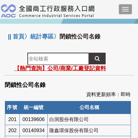
跳
Toggl
到
navig
主
:::
要
內
||
首頁
〉
統計專區
〉
閉鎖性公司名錄
容
全
站
【熱門查詢】公司/商業/工廠登記資料
檢
索
閉鎖性公司名錄
資料更新頻率：即時
序號
統一編號
公司名稱
201
00139606
白洞股份有限公司
202
00140934
隆鑫環保股份有限公司