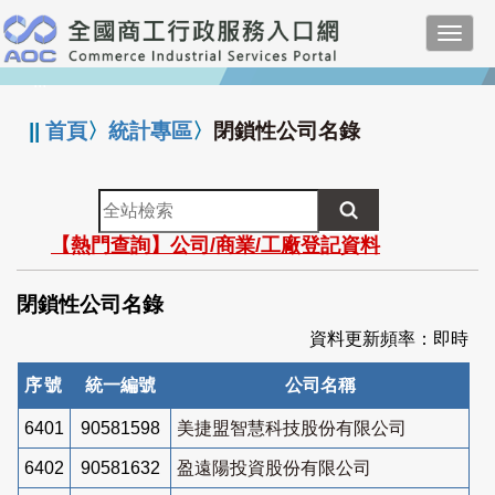
跳
Toggl
到
navig
主
:::
要
內
||
首頁
〉
統計專區
〉
閉鎖性公司名錄
容
全
站
【熱門查詢】公司/商業/工廠登記資料
檢
索
閉鎖性公司名錄
資料更新頻率：即時
序號
統一編號
公司名稱
6401
90581598
美捷盟智慧科技股份有限公司
6402
90581632
盈遠陽投資股份有限公司