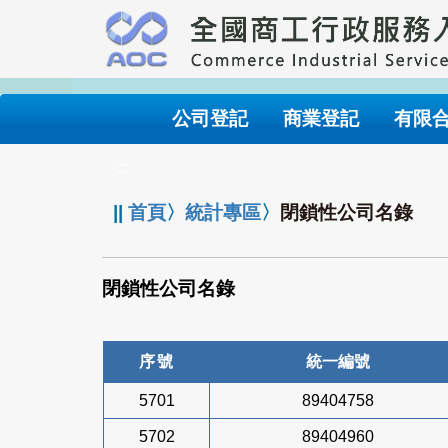
跳
到
主
要
內
公司登記
商業登記
有限
容
:::
||
首頁
〉
統計專區
〉
閉鎖性公司名錄
閉鎖性公司名錄
序號
統一編號
5701
89404758
5702
89404960