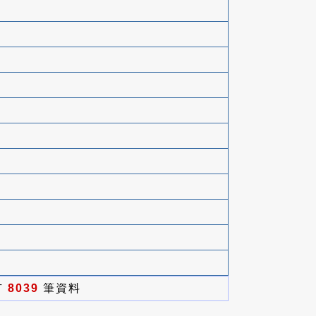
有
8039
筆資料