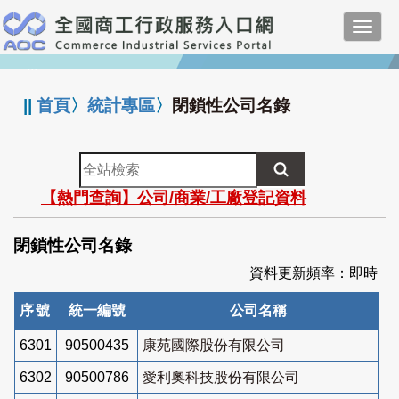
跳
Toggl
到
navig
主
:::
要
內
||
首頁
〉
統計專區
〉
閉鎖性公司名錄
容
全
站
【熱門查詢】公司/商業/工廠登記資料
檢
索
閉鎖性公司名錄
資料更新頻率：即時
序號
統一編號
公司名稱
6301
90500435
康苑國際股份有限公司
6302
90500786
愛利奧科技股份有限公司