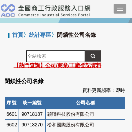
跳
Toggl
到
navig
主
:::
要
內
||
首頁
〉
統計專區
〉
閉鎖性公司名錄
容
全
站
【熱門查詢】公司/商業/工廠登記資料
檢
索
閉鎖性公司名錄
資料更新頻率：即時
序號
統一編號
公司名稱
6601
90718187
穎聯科技股份有限公司
6602
90718270
松和國際股份有限公司