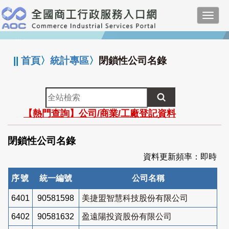
跳
Toggl
到
navig
主
:::
要
內
||
首頁
〉
統計專區
〉
閉鎖性公司名錄
容
全
站
【熱門查詢】公司/商業/工廠登記資料
檢
索
閉鎖性公司名錄
資料更新頻率：即時
序號
統一編號
公司名稱
6401
90581598
美捷盟智慧科技股份有限公司
6402
90581632
盈遠陽投資股份有限公司