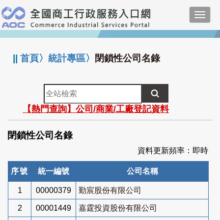
跳
Toggl
到
navig
主
:::
要
內
||
首頁
〉
統計專區
〉
閉鎖性公司名錄
容
全
站
【熱門查詢】公司/商業/工廠登記資料
檢
索
閉鎖性公司名錄
資料更新頻率：即時
序號
統一編號
公司名稱
1
00000379
勤宸股份有限公司
2
00001449
嘉霆投資股份有限公司