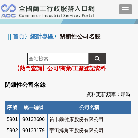
跳
Toggl
到
navig
主
:::
要
內
||
首頁
〉
統計專區
〉
閉鎖性公司名錄
容
全
站
【熱門查詢】公司/商業/工廠登記資料
檢
索
閉鎖性公司名錄
資料更新頻率：即時
序號
統一編號
公司名稱
5901
90132690
笛卡爾健康股份有限公司
5902
90133179
宇宙摔角王股份有限公司