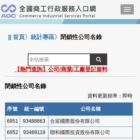
跳
Toggl
到
navig
主
:::
要
內
||
首頁
〉
統計專區
〉
閉鎖性公司名錄
容
全
站
【熱門查詢】公司/商業/工廠登記資料
檢
索
閉鎖性公司名錄
資料更新頻率：即時
序號
統一編號
公司名稱
6951
93488863
合宸國際股份有限公司
6952
93489119
聯和國際投資股份有限公司