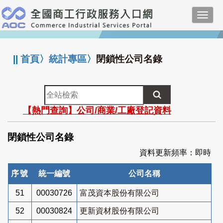
跳
Toggl
到
navig
主
:::
要
內
||
首頁
〉
統計專區
〉
閉鎖性公司名錄
容
全
站
【熱門查詢】公司/商業/工廠登記資料
檢
索
閉鎖性公司名錄
資料更新頻率：即時
序號
統一編號
公司名稱
51
00030726
富茂資本股份有限公司
52
00030824
更新資材股份有限公司