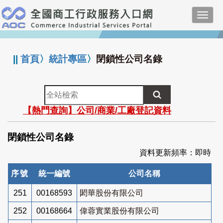
跳
Toggl
到
navig
主
:::
要
內
||
首頁
〉
統計專區
〉
閉鎖性公司名錄
容
全
站
【熱門查詢】公司/商業/工廠登記資料
檢
索
閉鎖性公司名錄
資料更新頻率：即時
序號
統一編號
公司名稱
251
00168593
閎華股份有限公司
252
00168664
偉蓉實業股份有限公司