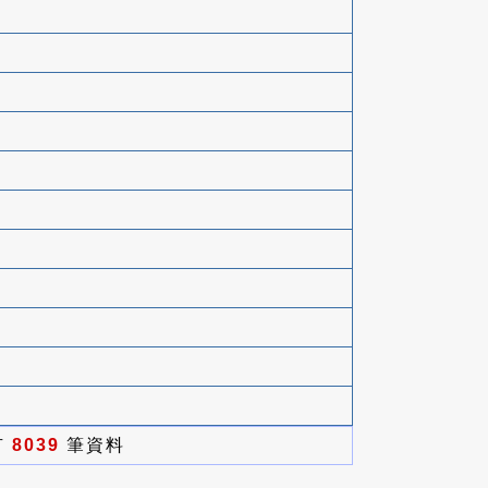
有
8039
筆資料