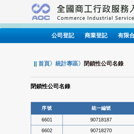
跳
到
主
要
內
公司登記
商業登記
有限
容
:::
||
首頁
〉
統計專區
〉
閉鎖性公司名錄
閉鎖性公司名錄
序號
統一編號
6601
90718187
6602
90718270